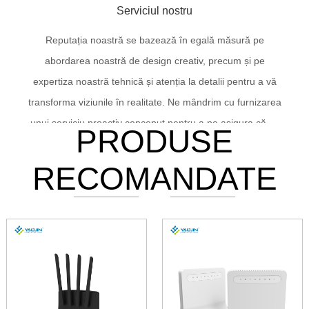
Serviciul nostru
Reputația noastră se bazează în egală măsură pe
abordarea noastră de design creativ, precum și pe
expertiza noastră tehnică și atenția la detalii pentru a vă
transforma viziunile în realitate. Ne mândrim cu furnizarea
unui serviciu proactiv conceput pentru a ne asigura că vă
PRODUSE
satisfacem nevoile în mod consecvent. Ne monitorizăm
continuu performanța serviciilor pentru a ne asigura că
RECOMANDATE
clienții ne judecă în mod consecvent ca fiind reperul din
industrie. Sunteți în centrul a tot ceea ce facem și
așteptăm cu nerăbdare să vă ajutăm.