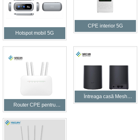
CPE interior 5G
Hotspot mobil 5G
Întreaga casă Mesh
WiFi6
Router CPE pentru
interior 5G