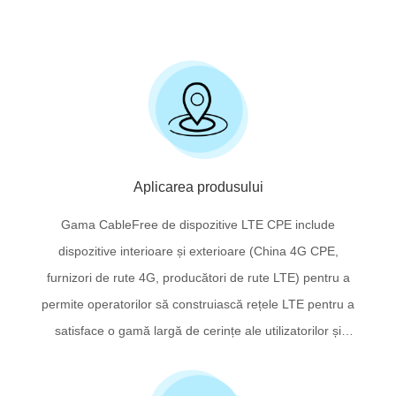
Aplicarea produsului
Gama CableFree de dispozitive LTE CPE include
dispozitive interioare și exterioare (China 4G CPE,
furnizori de rute 4G, producători de rute LTE) pentru a
permite operatorilor să construiască rețele LTE pentru a
satisface o gamă largă de cerințe ale utilizatorilor și
aplicațiilor. CPE-urile în aer liber sunt ideale pentru a
conecta locații fixe, clienți rezidențiali și de afaceri cu