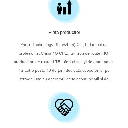
înlocuitorul „XDSL” pentru banda largă rurală și, de
asemenea, rezistența pentru liniile existente închiriate din
cupru și fibră.
Piața producției
Yaojin Technology (Shenzhen) Co., Ltd a fost un
profesionist China 4G CPE, furnizori de router 4G,
producători de router LTE, oferind soluții de date mobile
4G către peste 40 de țări, dedicate cooperărilor pe
termen lung cu operatorii de telecomunicații și de
telefoane mobile din întreaga lume.