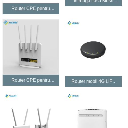
Întreaga casă Mesh
WiFi6
Router CPE pentru
interior 5G
Router CPE pentru
Router mobil 4G LIFE
interior LTE CAT6
Mifis
CAT12