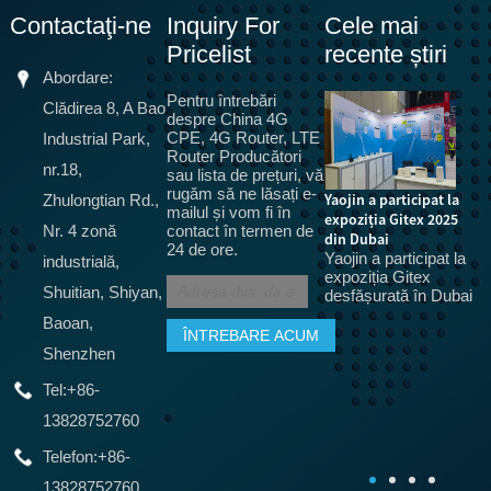
Contactaţi-ne
Inquiry For
Cele mai
Pricelist
recente știri
Abordare:
Pentru întrebări
Clădirea 8, A Bao
despre China 4G
CPE, 4G Router, LTE
Industrial Park,
Router Producători
nr.18,
sau lista de prețuri, vă
rugăm să ne lăsați e-
Yaojin a participat la
Zhulongtian Rd.,
mailul și vom fi în
expoziția Gitex 2025
Nr. 4 zonă
contact în termen de
5G urmează să
N
din Dubai
24 de ore.
înlocuiască fibra
Mi
Yaojin a participat la
industrială,
optică, terminale CPG
C
expoziția Gitex
s
5G pentru bandă largă
Shuitian, Shiyan,
desfășurată în Dubai
m
acasă, certificare
Baoan,
r
echipament CPE, SRRC,
r
CTA
Shenzhen
De fapt, mulți oameni
au folosit
Tel:
+86-
echipamente CPE în
13828752760
epoca 3G și 4G, doar
acest tip de MIFI.
Telefon:
+86-
13828752760