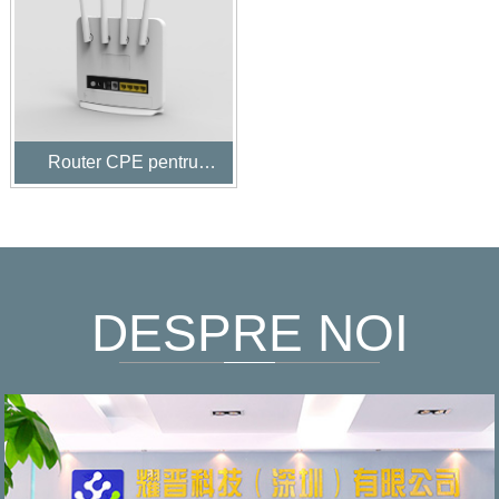
Router CPE pentru
interior LTE CAT6
CAT12
DESPRE NOI